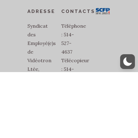
ADRESSE
CONTACTS
Syndicat
Téléphone
des
: 514-
Employé(e)s
527-
de
4637
Vidéotron
Télécopieur
Ltée,
: 514-
SEVL-
527-
SCFP-
1832
2815
Courriel
2486
:
Jean-
secretariat@sevl2815.com
Talon
Est