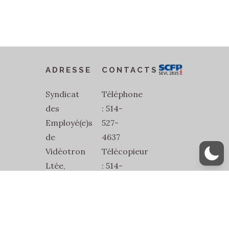
ADRESSE
CONTACTS
Syndicat
Téléphone
des
: 514-
Employé(e)s
527-
de
4637
Vidéotron
Télécopieur
Ltée,
: 514-
SEVL-
527-
SCFP-
1832
2815
Courriel
2486
: