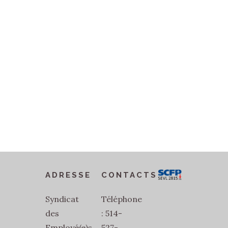
ADRESSE
CONTACTS
Syndicat
Téléphone
des
: 514-
Employé(e)s
527-