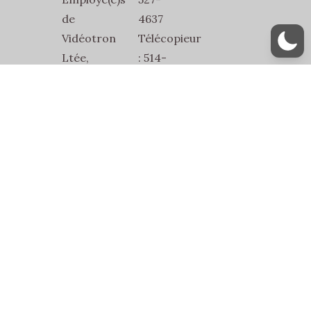
de
4637
Vidéotron
Télécopieur
Ltée,
: 514-
SEVL-
527-
SCFP-
1832
2815
Courriel
2486
:
Jean-
secretariat@sevl2815.com
Talon
Est
Bur.1
Montréal,
Québec,
H2E
1W2