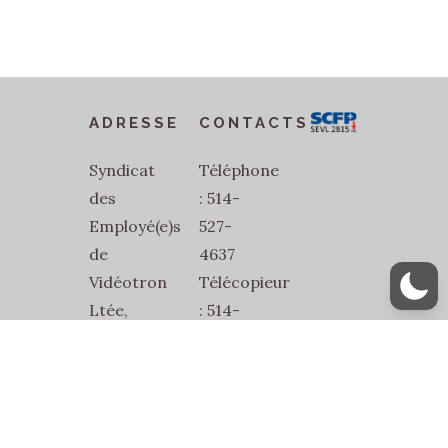
ADRESSE
CONTACTS
Syndicat
Téléphone
des
: 514-
Employé(e)s
527-
de
4637
Vidéotron
Télécopieur
Ltée,
: 514-
SEVL-
527-
SCFP-
1832
2815
Courriel
2486
: