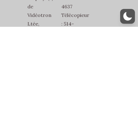
de
4637
Vidéotron
Télécopieur
Ltée,
: 514-
SEVL-
527-
SCFP-
1832
2815
Courriel
2486
:
Jean-
secretariat@sevl2815.com
Talon
Est
Bur.1
Montréal,
Québec,
H2E
1W2