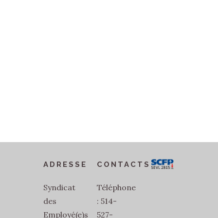
ADRESSE
CONTACTS
Syndicat
Téléphone
des
: 514-
Employé(e)s
527-