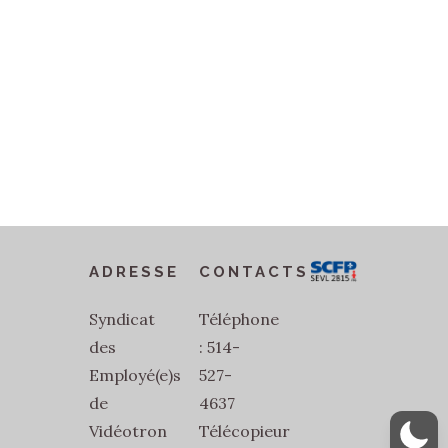
ADRESSE
CONTACTS
Syndicat
Téléphone
des
: 514-
Employé(e)s
527-
de
4637
Vidéotron
Télécopieur