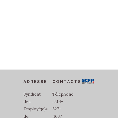
ADRESSE
CONTACTS
Syndicat
Téléphone
des
: 514-
Employé(e)s
527-
de
4637