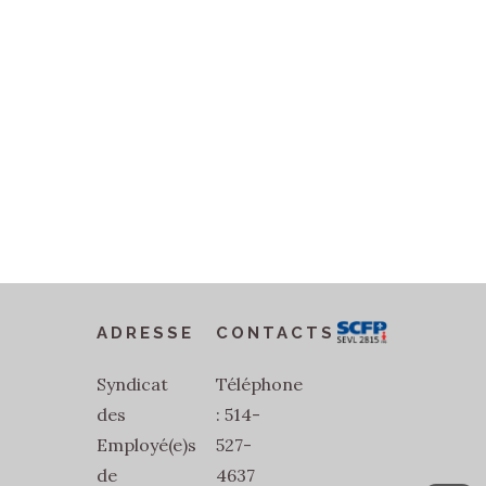
ADRESSE
CONTACTS
Syndicat
Téléphone
des
: 514-
Employé(e)s
527-
de
4637