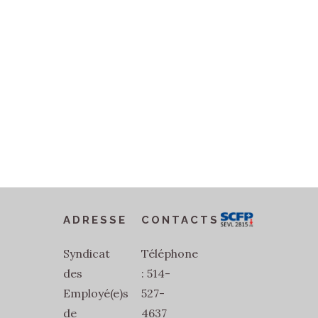
ADRESSE
CONTACTS
Syndicat
Téléphone
des
: 514-
Employé(e)s
527-
de
4637