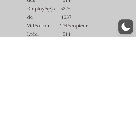
des
: 514-
Employé(e)s
527-
de
4637
Vidéotron
Télécopieur
Ltée,
: 514-
SEVL-
527-
SCFP-
1832
2815
Courriel
2486
:
Jean-
secretariat@sevl2815.com
Talon
Est
Bur.1
Montréal,
Québec,
H2E