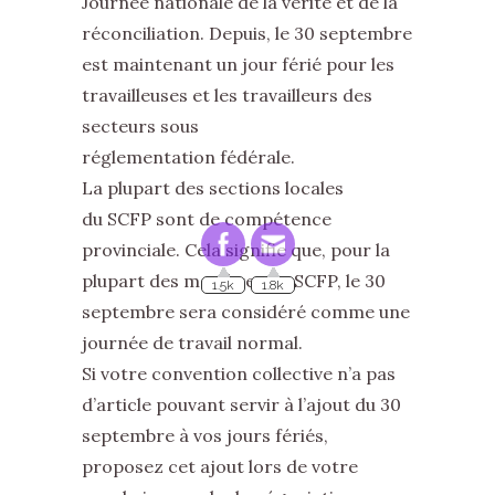
Journée nationale de la vérité et de la
réconciliation. Depuis, le 30 septembre
est maintenant un jour férié pour les
travailleuses et les travailleurs des
secteurs sous
réglementation fédérale.
La plupart des sections locales
du SCFP sont de compétence
provinciale. Cela signifie que, pour la
1.5k
1.8k
plupart des membres du SCFP, le 30
septembre sera considéré comme une
journée de travail normal.
Si votre convention collective n’a pas
d’article pouvant servir à l’ajout du 30
septembre à vos jours fériés,
proposez cet ajout lors de votre