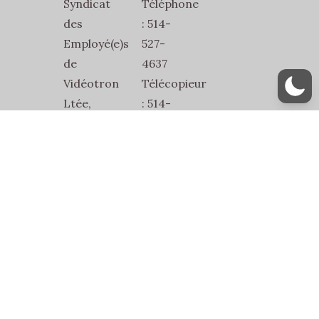
Syndicat
Téléphone
des
: 514-
Employé(e)s
527-
de
4637
Vidéotron
Télécopieur
Ltée,
: 514-
SEVL-
527-
SCFP-
1832
2815
Courriel
2486
:
Jean-
secretariat@sevl2815.com
Talon
Est
Bur.1
Montréal,
Québec,