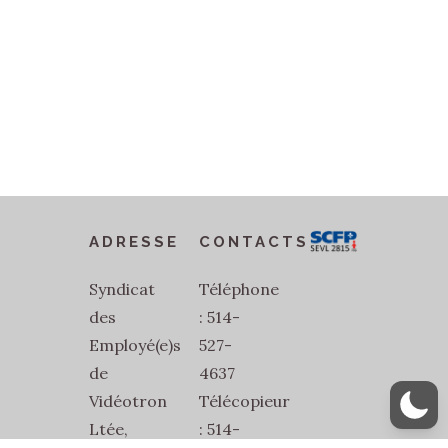
ADRESSE
CONTACTS
Syndicat
Téléphone
des
: 514-
Employé(e)s
527-
de
4637
Vidéotron
Télécopieur
Ltée,
: 514-