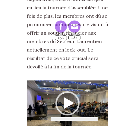
eu lieu la tournée d’assemblée. Une
fois de plus, les membres ont dû se
prononcer sur une mesure visant à
offrir un soutien financier aux
1.5k
1.8k
membres du Secteur Laurentien
actuellement en lock-out. Le
résultat de ce vote crucial sera
dévoilé à la fin de la tournée.
Lecteur
vidéo
00:00