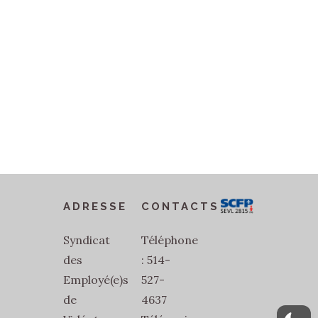
ADRESSE
CONTACTS
Syndicat
Téléphone
des
: 514-
Employé(e)s
527-
de
4637