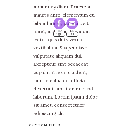
nonummy diam. Praesent
mauris ante, elementum et,
bibendum at, posuere sit
amet, nibh. Duis tincidunt
1.5k
1.8k
lectus quis dui viverra
vestibulum. Suspendisse
vulputate aliquam dui.
Excepteur sint occaecat
cupidatat non proident,
sunt in culpa qui officia
deserunt mollit anim id est
laborum. Lorem ipsum dolor
sit amet, consectetuer
adipiscing elit.
CUSTOM FIELD