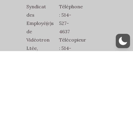
Syndicat
Téléphone
des
: 514-
Employé(e)s
527-
de
4637
Vidéotron
Télécopieur
Ltée,
: 514-
SEVL-
527-
SCFP-
1832
2815
Courriel
2486
:
Jean-
secretariat@sevl2815.com
Talon
Est
Bur.1
Montréal,
Québec,