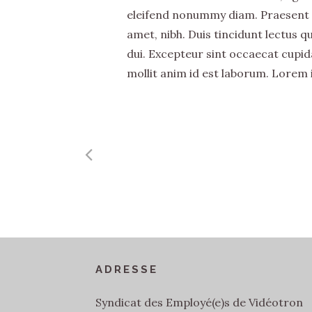
eleifend nonummy diam. Praesent 
amet, nibh. Duis tincidunt lectus q
dui. Excepteur sint occaecat cupida
mollit anim id est laborum. Lorem 
ADRESSE
Syndicat des Employé(e)s de Vidéotron