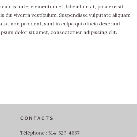
mauris ante, elementum et, bibendum at, posuere sit
uis dui viverra vestibulum. Suspendisse vulputate aliquam
tat non proident, sunt in culpa qui officia deserunt
ipsum dolor sit amet, consectetuer adipiscing elit.
CONTACTS
Téléphone : 514-527-4637