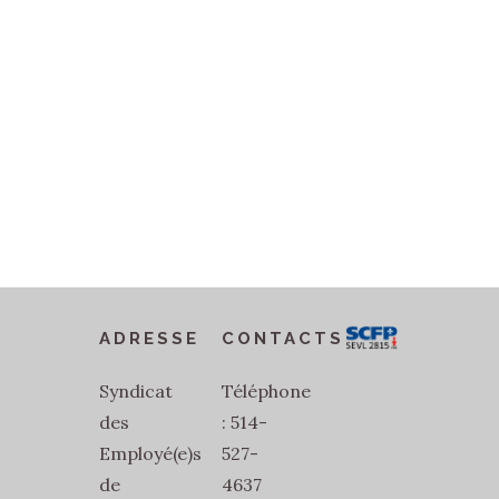
ADRESSE
CONTACTS
Syndicat
Téléphone
des
: 514-
Employé(e)s
527-
de
4637