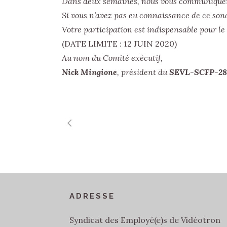
Dans deux semaines, nous vous communiquero
Si vous n’avez pas eu connaissance de ce sond
Votre participation est indispensable pour l
(DATE LIMITE : 12 JUIN 2020)
Au nom du Comité exécutif,
Nick Mingione
, président du
SEVL-SCFP-28
ADRESSE
Syndicat des Employé(e)s de Vidéotron