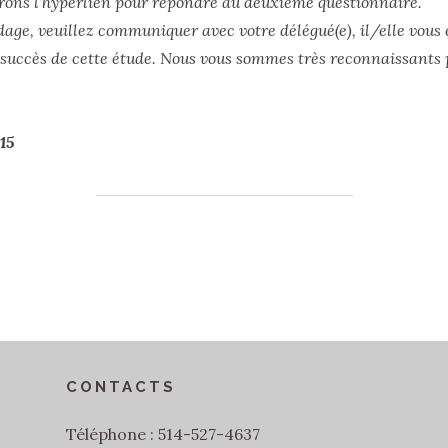
ns l’hyperlien pour répondre au deuxième questionnaire.
age, veuillez communiquer avec votre délégué(e), il/elle vous e
e succès de cette étude. Nous vous sommes très reconnaissants 
15
CONTACTS
Téléphone : 514-527-4637