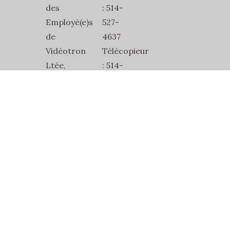
des
: 514-
Employé(e)s
527-
de
4637
Vidéotron
Télécopieur
Ltée,
: 514-
SEVL-
527-
SCFP-
1832
2815
Courriel
2486
:
Jean-
secretariat@sevl2815.com
Talon
Est
Bur.1
Montréal,
Québec,
H2E