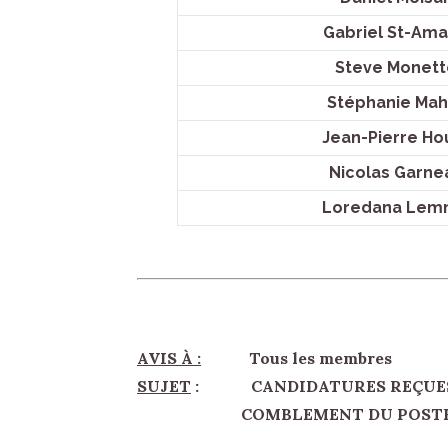
Gabriel St-Ama
Steve Monette
Stéphanie Mahe
Jean-Pierre Hou
Nicolas Garnea
Loredana Lemm
AVIS À :
Tous les membres
SUJET
: CANDIDATURES REÇUES 
COMBLEMENT DU POSTE DE S