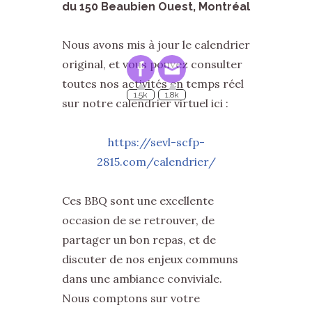
du 150 Beaubien Ouest, Montréal
Nous avons mis à jour le calendrier
original, et vous pouvez consulter
toutes nos activités en temps réel
1.5k
1.8k
sur notre calendrier virtuel ici :
https://sevl-scfp-
2815.com/calendrier/
Ces BBQ sont une excellente
occasion de se retrouver, de
partager un bon repas, et de
discuter de nos enjeux communs
dans une ambiance conviviale.
Nous comptons sur votre