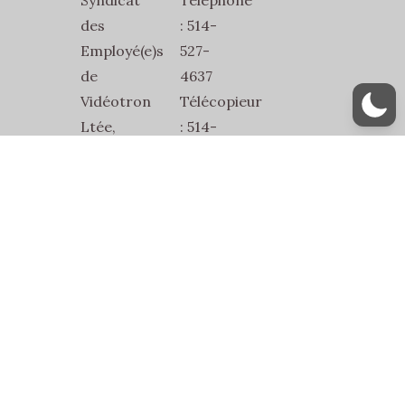
Syndicat
Téléphone
des
: 514-
Employé(e)s
527-
de
4637
Vidéotron
Télécopieur
Ltée,
: 514-
SEVL-
527-
SCFP-
1832
2815
Courriel
2486
:
Jean-
secretariat@sevl2815.com
Talon
Est
Bur.1
Montréal,
Québec,