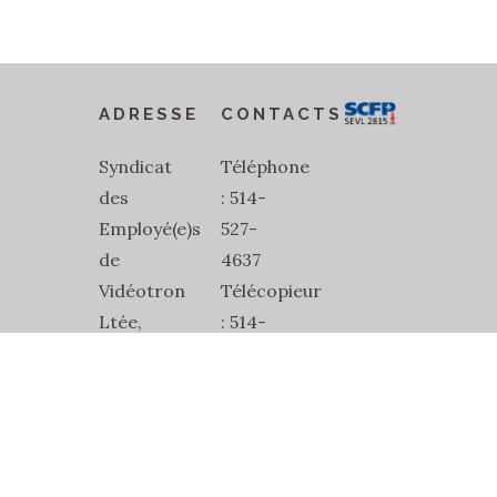
ADRESSE
CONTACTS
Syndicat
Téléphone
des
: 514-
Employé(e)s
527-
de
4637
Vidéotron
Télécopieur
Ltée,
: 514-
SEVL-
527-
SCFP-
1832
2815
Courriel
2486
:
Jean-
secretariat@sevl2815.com