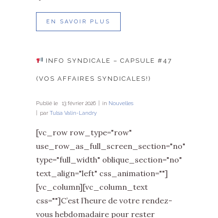
EN SAVOIR PLUS
INFO SYNDICALE – CAPSULE #47
(VOS AFFAIRES SYNDICALES!)
Publié le
13 février 2026
in
Nouvelles
par
Tulsa Valin-Landry
[vc_row row_type="row"
use_row_as_full_screen_section="no"
type="full_width" oblique_section="no"
text_align="left" css_animation=""]
[vc_column][vc_column_text
css=""]C’est l’heure de votre rendez-
vous hebdomadaire pour rester