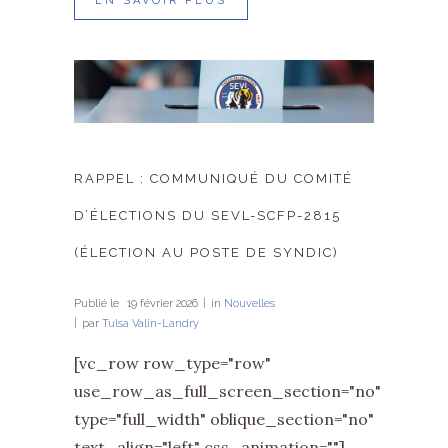
EN SAVOIR PLUS
RAPPEL : COMMUNIQUÉ DU COMITÉ
D’ÉLECTIONS DU SEVL-SCFP-2815
(ÉLECTION AU POSTE DE SYNDIC)
Publié le
19 février 2026
in
Nouvelles
par
Tulsa Valin-Landry
[vc_row row_type="row"
use_row_as_full_screen_section="no"
type="full_width" oblique_section="no"
text_align="left" css_animation=""]