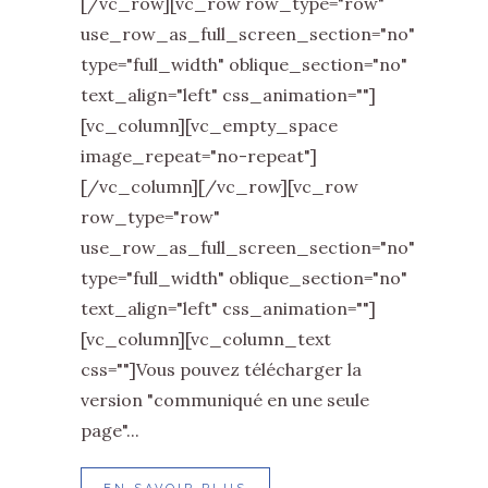
[/vc_row][vc_row row_type="row"
use_row_as_full_screen_section="no"
type="full_width" oblique_section="no"
text_align="left" css_animation=""]
[vc_column][vc_empty_space
image_repeat="no-repeat"]
[/vc_column][/vc_row][vc_row
row_type="row"
use_row_as_full_screen_section="no"
type="full_width" oblique_section="no"
text_align="left" css_animation=""]
[vc_column][vc_column_text
css=""]Vous pouvez télécharger la
version "communiqué en une seule
page"...