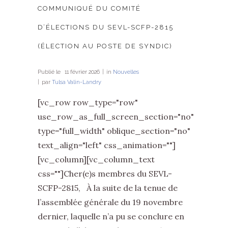
COMMUNIQUÉ DU COMITÉ
D’ÉLECTIONS DU SEVL-SCFP-2815
(ÉLECTION AU POSTE DE SYNDIC)
Publié le
11 février 2026
in
Nouvelles
par
Tulsa Valin-Landry
[vc_row row_type="row"
use_row_as_full_screen_section="no"
type="full_width" oblique_section="no"
text_align="left" css_animation=""]
[vc_column][vc_column_text
css=""]Cher(e)s membres du SEVL-
SCFP-2815, À la suite de la tenue de
l’assemblée générale du 19 novembre
dernier, laquelle n’a pu se conclure en