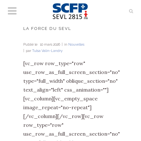
LA FORCE DU SEVL
Publié le
10 mars 2026
in
Nouvelles
par
Tulsa Valin-Landry
[vc_row row_type="row"
use_row_as_full_screen_section="no"
type="full_width" oblique_section="no"
text_align="left" css_animation=""]
[vc_column][vc_empty_space
image_repeat="no-repeat"]
[/vc_column][/vc_row][vc_row
row_type="row"
use_row_as_full_screen_section="no"