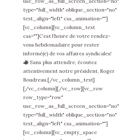
use_row_as_full_screen_section="no"
type="full_width" oblique_section="no"
text_align="left" css_animation=""]
[vc_column][vc_column_text
css=""]C’est l’heure de votre rendez-
vous hebdomadaire pour rester
informé(e) de vos affaires syndicales!
Sans plus attendre, écoutez
attentivement notre président, Roger
Boudreau.[/vc_column_text]
[/vc_column][/vc_row][vc_row
row_type="row"
use_row_as_full_screen_section="no"
type="full_width" oblique_section="no"
text_align="left" css_animation=""]
[vc_column][vc_empty_space