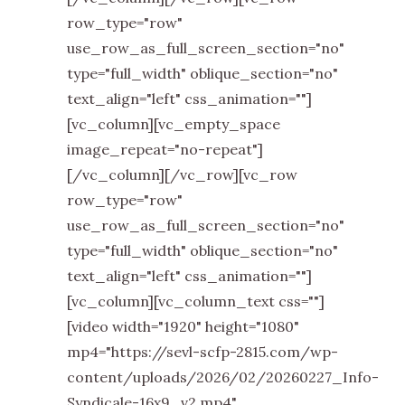
row_type="row"
use_row_as_full_screen_section="no"
type="full_width" oblique_section="no"
text_align="left" css_animation=""]
[vc_column][vc_empty_space
image_repeat="no-repeat"]
[/vc_column][/vc_row][vc_row
row_type="row"
use_row_as_full_screen_section="no"
type="full_width" oblique_section="no"
text_align="left" css_animation=""]
[vc_column][vc_column_text css=""]
[video width="1920" height="1080"
mp4="https://sevl-scfp-2815.com/wp-
content/uploads/2026/02/20260227_Info-
Syndicale-16x9_v2.mp4"