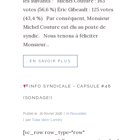
les suivants : Michel Couture : 163
votes (56,6 %) Éric Gibeault : 125 votes
(43,4 %) Par conséquent, Monsieur
Michel Couture est élu au poste de
syndic. Nous tenons à féliciter
Monsieur...
EN SAVOIR PLUS
INFO SYNDICALE – CAPSULE #48
(SONDAGE!)
Publié le
20 février 2026
in
Nouvelles
par
Tulsa Valin-Landry
[vc_row row_type="row"