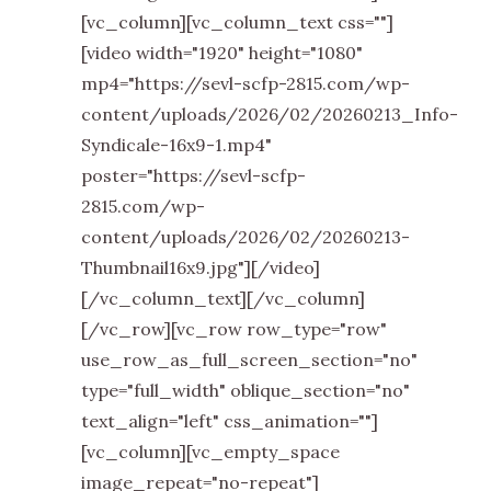
[vc_column][vc_column_text css=""]
[video width="1920" height="1080"
mp4="https://sevl-scfp-2815.com/wp-
content/uploads/2026/02/20260213_Info-
Syndicale-16x9-1.mp4"
poster="https://sevl-scfp-
2815.com/wp-
content/uploads/2026/02/20260213-
Thumbnail16x9.jpg"][/video]
[/vc_column_text][/vc_column]
[/vc_row][vc_row row_type="row"
use_row_as_full_screen_section="no"
type="full_width" oblique_section="no"
text_align="left" css_animation=""]
[vc_column][vc_empty_space
image_repeat="no-repeat"]