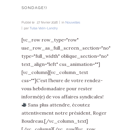
SONDAGE!)
Publié le
27 février 2026
in
Nouvelles
par
Tulsa Valin-Landry
[vc_row row_type="row"
use_row_as_full_screen_section="no"
type="full_width" oblique_section="no"
1.5k
1.8k
text_align="left" css_animation=""]
[vc_column][vc_column_text
css=""]C’est l’heure de votre rendez-
vous hebdomadaire pour rester
informé(e) de vos affaires syndicales!
Sans plus attendre, écoutez
attentivement notre président, Roger
Boudreau.[/vc_column_text]
[/vc_column][/vc_row][vc_row