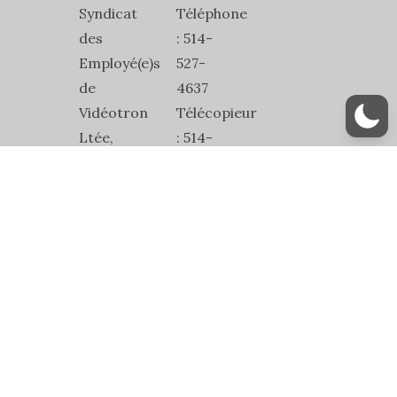
Syndicat
Téléphone
des
: 514-
Employé(e)s
527-
de
4637
Vidéotron
Télécopieur
Ltée,
: 514-
SEVL-
527-
SCFP-
1832
2815
Courriel
2486
:
Jean-
secretariat@sevl2815.com
Talon
Est
Bur.1
Montréal,
Québec,