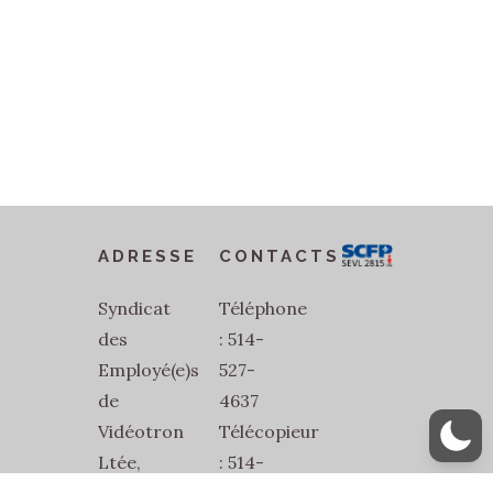
ADRESSE
CONTACTS
Syndicat
Téléphone
des
: 514-
Employé(e)s
527-
de
4637
Vidéotron
Télécopieur
Ltée,
: 514-